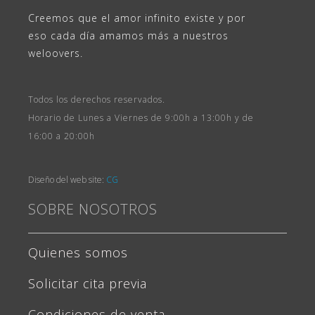
Creemos que el amor infinito existe y por
eso cada día amamos más a nuestros
weloovers.
Todos los derechos reservados.
Horario de Lunes a Viernes de 9:00h a 13:00h y de
16:00 a 20:00h
Diseño del web site:
CG
SOBRE NOSOTROS
Quienes somos
Solicitar cita previa
Condiciones de venta