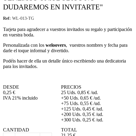
DUDAREMOS EN INVITARTE"
Ref:
WL-013-TG
Tarjeta para agradecer a vuestros invitados su regalo y participación
en vuestra boda.
Personalizada con los
weloovers
, vuestros nombres y fecha para
darle el toque informal y divertido.
Podéis hacer de ella un detalle único escribiendo una dedicatoria
para los invitados.
DESDE
PRECIOS
0,25
€
25 Uds.
0,85
€
/ud.
IVA 21% incluido
+50 Uds.
0,65
€
/ud.
+75 Uds.
0,55
€
/ud.
+125 Uds.
0,45
€
/ud.
+200 Uds.
0,35
€
/ud.
+300 Uds.
0,25
€
/ud.
CANTIDAD
TOTAL
21,25
€