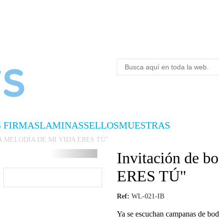
S FIRMAS
LAMINAS
SELLOS
MUESTRAS
 "LA MELODÍA DE MI VIDA ERES TÚ"
Invitación de
ERES TÚ"
Ref:
WL-021-IB
Ya se escuchan campanas de boda