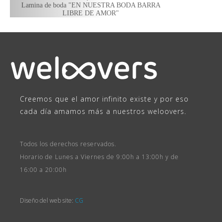
Lamina de boda "EN NUESTRA BODA BARRA
LIBRE DE AMOR"
Creemos que el amor infinito existe y por eso
cada día amamos más a nuestros weloovers.
Todos los derechos reservados.
Horario de Lunes a Viernes de 9:00h a 13:00h y de
16:00 a 20:00h
Diseño del web site:
CG