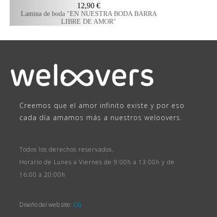
12,90
€
Lamina de boda "EN NUESTRA BODA BARRA
LIBRE DE AMOR"
Creemos que el amor infinito existe y por eso
cada día amamos más a nuestros weloovers.
Todos los derechos reservados.
Horario de Lunes a Viernes de 9:00h a 13:00h y de
16:00 a 20:00h
Diseño del web site:
CG