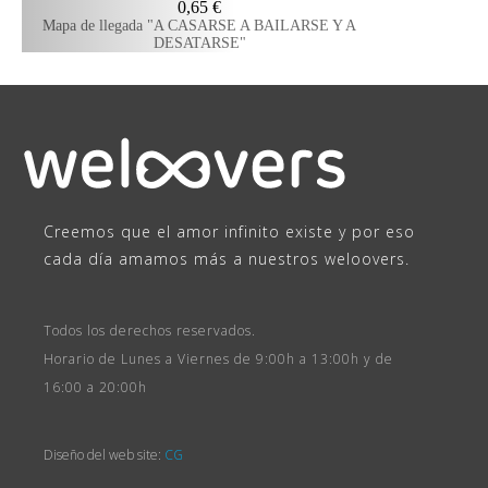
0,65
€
Mapa de llegada "A CASARSE A BAILARSE Y A
DESATARSE"
Creemos que el amor infinito existe y por eso
cada día amamos más a nuestros weloovers.
Todos los derechos reservados.
Horario de Lunes a Viernes de 9:00h a 13:00h y de
16:00 a 20:00h
Diseño del web site:
CG