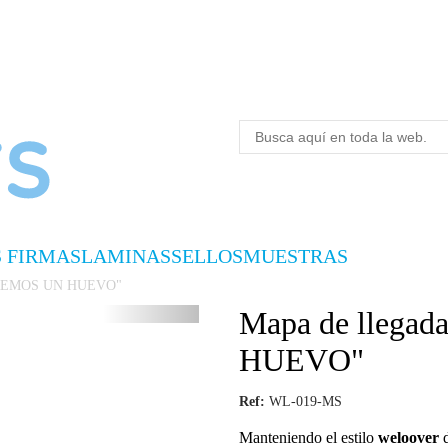
S FIRMAS
LAMINAS
SELLOS
MUESTRAS
UEREMOS UN HUEVO"
Mapa de lleg
HUEVO"
Ref:
WL-019-MS
Manteniendo el estilo
weloover
d